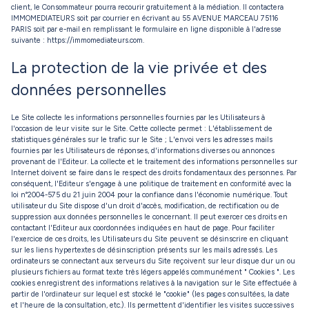
client, le Consommateur pourra recourir gratuitement à la médiation. Il contactera
IMMOMEDIATEURS soit par courrier en écrivant au 55 AVENUE MARCEAU 75116
PARIS soit par e-mail en remplissant le formulaire en ligne disponible à l'adresse
suivante : https://immomediateurs.com.
La protection de la vie privée et des
données personnelles
Le Site collecte les informations personnelles fournies par les Utilisateurs à
l'occasion de leur visite sur le Site. Cette collecte permet : L'établissement de
statistiques générales sur le trafic sur le Site ; L'envoi vers les adresses mails
fournies par les Utilisateurs de réponses, d'informations diverses ou annonces
provenant de l'Editeur. La collecte et le traitement des informations personnelles sur
Internet doivent se faire dans le respect des droits fondamentaux des personnes. Par
conséquent, l'Editeur s'engage à une politique de traitement en conformité avec la
loi n°2004-575 du 21 juin 2004 pour la confiance dans l'économie numérique. Tout
utilisateur du Site dispose d'un droit d'accès, modification, de rectification ou de
suppression aux données personnelles le concernant. Il peut exercer ces droits en
contactant l'Editeur aux coordonnées indiquées en haut de page. Pour faciliter
l'exercice de ces droits, les Utilisateurs du Site peuvent se désinscrire en cliquant
sur les liens hypertextes de désinscription présents sur les mails adressés. Les
ordinateurs se connectant aux serveurs du Site reçoivent sur leur disque dur un ou
plusieurs fichiers au format texte très légers appelés communément " Cookies ". Les
cookies enregistrent des informations relatives à la navigation sur le Site effectuée à
partir de l'ordinateur sur lequel est stocké le "cookie" (les pages consultées, la date
et l'heure de la consultation, etc.). Ils permettent d'identifier les visites successives