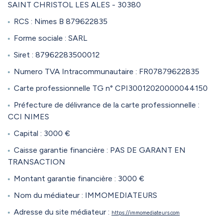
gestion
SAINT CHRISTOL LES ALES - 30380
locative
RCS : Nimes B 879622835
Forme sociale : SARL
video
Siret : 87962283500012
contact
Numero TVA Intracommunautaire : FR07879622835
Carte professionnelle TG n° CPI30012020000044150
Préfecture de délivrance de la carte professionnelle :
CCI NIMES
Capital : 3000 €
Caisse garantie financière : PAS DE GARANT EN
TRANSACTION
Montant garantie financière : 3000 €
Nom du médiateur : IMMOMEDIATEURS
Adresse du site médiateur :
https://immomediateurs.com