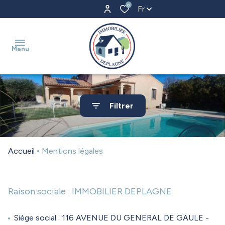
0
Fr
Menu
accueil
Filtrer
a
vendre
Accueil
Mentions légales
estimation
a
Raison sociale : IMMOBILIER DEPLAGNE
louer
Siège social : 116 AVENUE DU GENERAL DE GAULE -