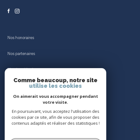
Nos honoraires
Nos partenaires
Mentions légales
Comme beaucoup, notre site
utilise les cookies
Admin
On aimerait vous accompagner pendant
Politique RGPD
votre visite.
En poursuivant, vous acceptez l'utilisation des
cookies par ce site, afin de vous proposer des
Cookies
contenus adaptés et réaliser des statistiques !
© 2026 | Tous droits réservés