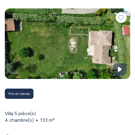
Nous travaillons en étroite collaboration avec
Vincent
DEPLAGNE Assurances
, un partenaire de confiance
qui peut vous accompagner sur :
- L’assurance habitation, propriétaire non occupant,
loyers impayés, etc.
- Des conseils en fiscalité immobilière, notamment sur
les régimes locatifs, la défiscalisation ou la transmission
de patrimoine.
Ce partenariat vous permet de bénéficier d’un
accompagnement global et cohérent, que ce soit pour
acheter, vendre, louer ou investir dans l’immobilier.
Prix en baisse
Villa 5 pièce(s)
4 chambre(s)
133 m²