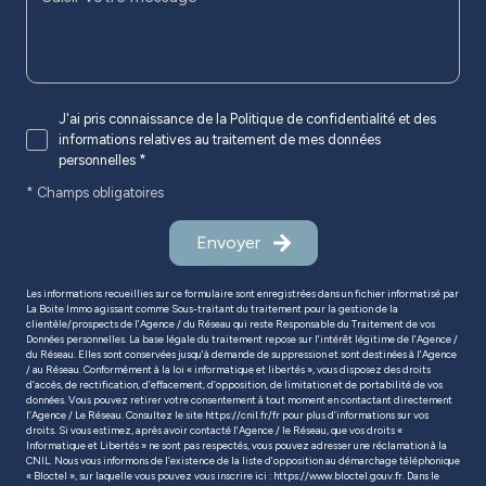
J'ai pris connaissance de la Politique de confidentialité et des
informations relatives au traitement de mes données
personnelles *
* Champs obligatoires
Envoyer
Les informations recueillies sur ce formulaire sont enregistrées dans un fichier informatisé par
La Boite Immo agissant comme Sous-traitant du traitement pour la gestion de la
clientèle/prospects de l'Agence / du Réseau qui reste Responsable du Traitement de vos
Données personnelles. La base légale du traitement repose sur l'intérêt légitime de l'Agence /
du Réseau. Elles sont conservées jusqu'à demande de suppression et sont destinées à l'Agence
/ au Réseau. Conformément à la loi « informatique et libertés », vous disposez des droits
d’accès, de rectification, d’effacement, d’opposition, de limitation et de portabilité de vos
données. Vous pouvez retirer votre consentement à tout moment en contactant directement
l’Agence / Le Réseau. Consultez le site
https://cnil.fr/fr
pour plus d’informations sur vos
droits. Si vous estimez, après avoir contacté l'Agence / le Réseau, que vos droits «
Informatique et Libertés » ne sont pas respectés, vous pouvez adresser une réclamation à la
CNIL. Nous vous informons de l’existence de la liste d'opposition au démarchage téléphonique
« Bloctel », sur laquelle vous pouvez vous inscrire ici :
https://www.bloctel.gouv.fr
. Dans le