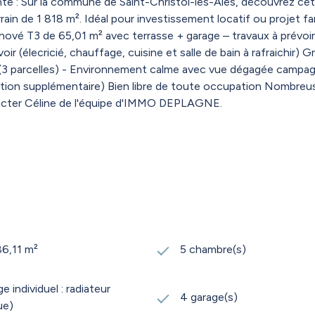
: Sur la commune de Saint-Christol-lès-Alès, découvrez ce
ain de 1 818 m². Idéal pour investissement locatif ou projet f
vé T3 de 65,01 m² avec terrasse + garage – travaux à prévoir (él
oir (élecricié, chauffage, cuisine et salle de bain à rafraichi
 (3 parcelles) - Environnement calme avec vue dégagée campagn
éation supplémentaire) Bien libre de toute occupation Nombreu
ntacter Céline de l'équipe d'IMMO DEPLAGNE.
86,11 m²
5 chambre(s)
 individuel : radiateur
4 garage(s)
ue)