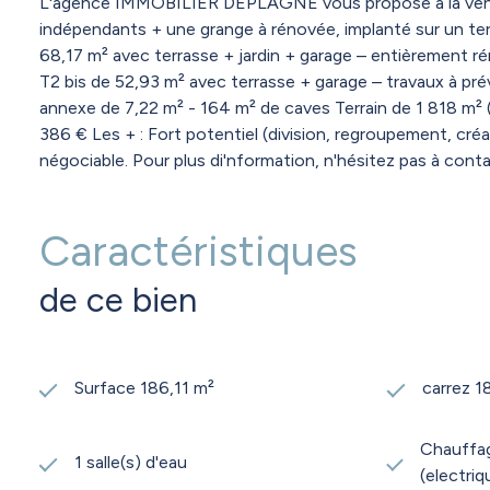
L'agence IMMOBILIER DEPLAGNE vous propose à la vente 
indépendants + une grange à rénovée, implanté sur un terr
68,17 m² avec terrasse + jardin + garage – entièrement réno
T2 bis de 52,93 m² avec terrasse + garage – travaux à prév
annexe de 7,22 m² - 164 m² de caves Terrain de 1 818 m²
386 € Les + : Fort potentiel (division, regroupement, cr
négociable. Pour plus di'nformation, n'hésitez pas à co
Caractéristiques
de ce bien
Surface 186,11 m²
carrez 1
Chauffage
1 salle(s) d'eau
(electriq