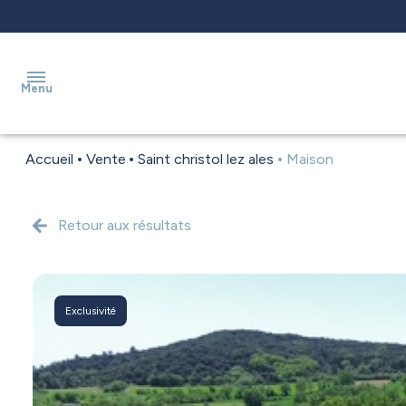
Menu
Accueil
Vente
Saint christol lez ales
Maison
accueil
a
Retour aux résultats
vendre
estimation
Exclusivité
a
louer