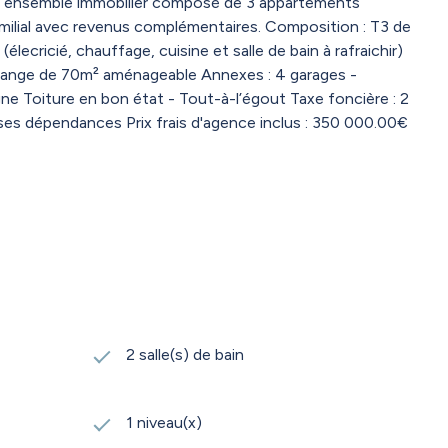
t ensemble immobilier composé de 3 appartements
amilial avec revenus complémentaires. Composition : T3 de
ecricié, chauffage, cuisine et salle de bain à rafraichir)
r) Grange de 70m² aménageable Annexes : 4 garages -
e Toiture en bon état - Tout-à-l’égout Taxe foncière : 2
ses dépendances Prix frais d'agence inclus : 350 000.00€
2 salle(s) de bain
1 niveau(x)