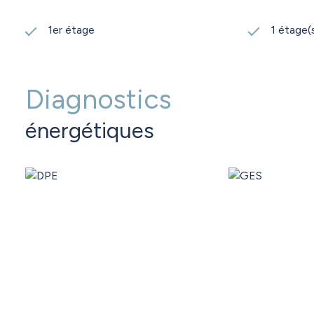
1er étage
1 étage(
Diagnostics
énergétiques