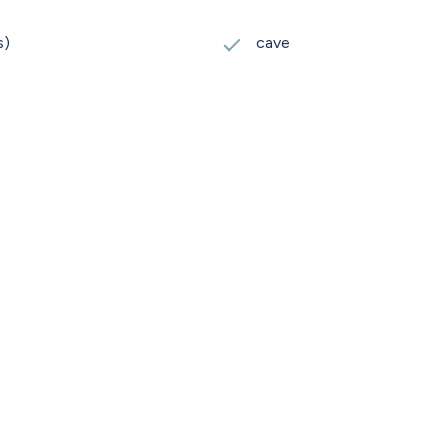
s)
cave