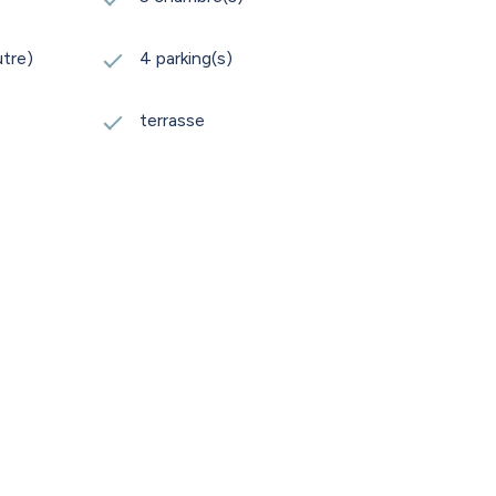
utre)
4 parking(s)
terrasse