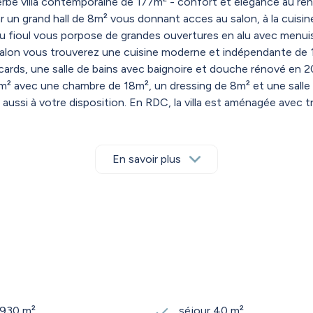
 villa contemporaine de 177m² - confort et élégance au rendez 
ar un grand hall de 8m² vous donnant acces au salon, à la cuis
u fioul vous porpose de grandes ouvertures en alu avec menuise
salon vous trouverez une cuisine moderne et indépendante de 1
cards, une salle de bains avec baignoire et douche rénové en
3m² avec une chambre de 18m², un dressing de 8m² et une salle
ssi à votre disposition. En RDC, la villa est aménagée avec tr
iscine de 32m² avec Dôme, idéalement implanté au coeur d'un 
lla. Le travertin, pierre aux teintes douces et chaleureuses, app
 motorisé.
En savoir plus
1 930 m²
séjour 40 m²