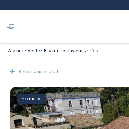
Menu
Accueil
Vente
Ribaute les tavernes
Villa
accueil
a
Retour aux résultats
vendre
estimation
Prix en baisse
a
louer