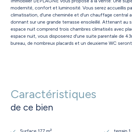
Immobilier DEPLAGNE vous propose à la vente: Une superbe
modernité, confort et luminosité. Vous serez accueillis p
climatisation, d'une cheminée et d'un chauffage central a
donnant sur une grande terrasse ensoleillé. Attenant au 
espace nuit comprend trois chambres climatisés avec pla
espace nuit, vous disposerez d'une suite parentale de 4
bureau, de nombreux placards et un deuxieme WC seront au
caves. En exterieur, vous decouvrirez une somptueuse p
travertin cette piscine devient le veritable joyau de la vi
vous disposerez de 1930m² de jardin cloturé et un portail
Caractéristiques
de ce bien
Surface 177 m²
terrain 