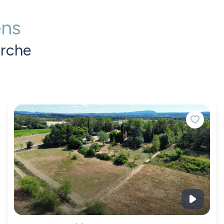
ens
erche