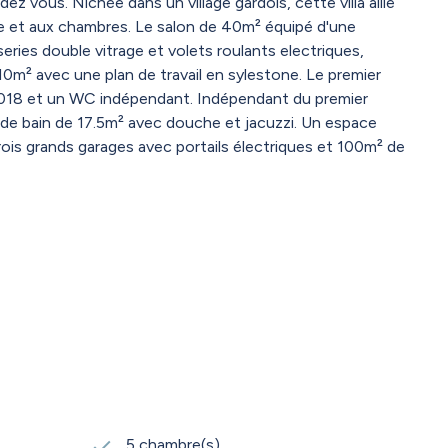
vous. Nichée dans un village gardois, cette villa allie
ine et aux chambres. Le salon de 40m² équipé d'une
ries double vitrage et volets roulants electriques,
0m² avec une plan de travail en sylestone. Le premier
 2018 et un WC indépendant. Indépendant du premier
 de bain de 17.5m² avec douche et jacuzzi. Un espace
ois grands garages avec portails électriques et 100m² de
vaste espace détente. Entourée par 200m² de terrasse en
orte une touche méditerranéenne à l'ensemble. . Pour finir
5 chambre(s)