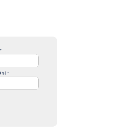
*
 (%) *