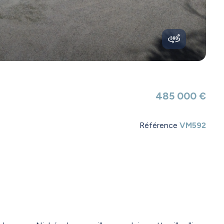
485 000 €
Référence
VM592